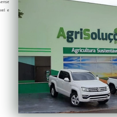
sense
vel e